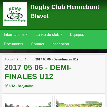
Panneau de gestion des cookies
Rugby Club Hennebont
Blavet
Informations
La vie du club
Equipes
Documents
Contact
Inscription
Accueil
2017 05 06 - Demi-finales U12
2017 05 06 - DEMI-
FINALES U12
U12 - Benjamins