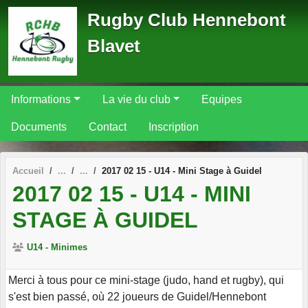
Panneau de gestion des cookies
Rugby Club Hennebont
Blavet
Informations
La vie du club
Equipes
Documents
Contact
Inscription
Accueil
2017 02 15 - U14 - Mini Stage à Guidel
2017 02 15 - U14 - MINI
STAGE À GUIDEL
U14 - Minimes
Merci à tous pour ce mini-stage (judo, hand et rugby), qui
s'est bien passé, où 22 joueurs de Guidel/Hennebont