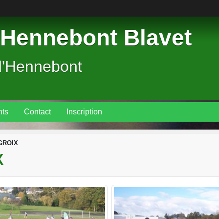
Hennebont Blavet
d'Hennebont
ts
Contact
Inscription
 GROIX
X