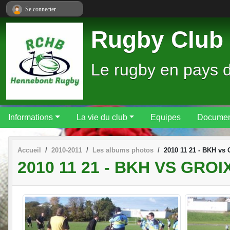
Panneau de gestion des cookies
Se connecter
Rugby Club 
Le rugby en pays 
Informations
La vie du club
Equipes
Documen
Accueil
2010-2011
Les albums photos
2010 11 21 - BKH vs
2010 11 21 - BKH VS GROI