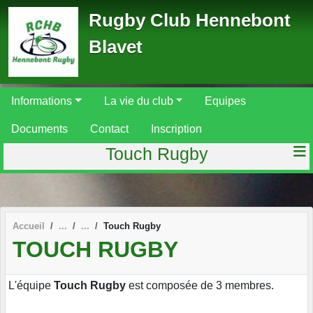
Panneau de gestion des cookies
Rugby Club Hennebont
Blavet
Informations
La vie du club
Equipes
Documents
Contact
Inscription
Touch Rugby
Accueil
Touch Rugby
TOUCH RUGBY
L'équipe
Touch Rugby
est composée de 3 membres.