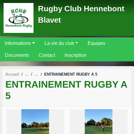
Panneau de gestion des cookies
Rugby Club Hennebont
Blavet
Informations
La vie du club
Equipes
Documents
Contact
Inscription
Accueil
ENTRAINEMENT RUGBY A 5
ENTRAINEMENT RUGBY A
5