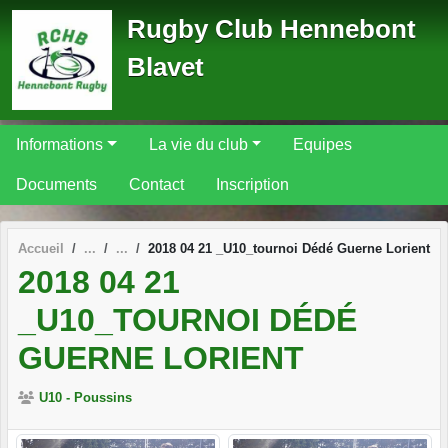
Panneau de gestion des cookies
Rugby Club Hennebont
Blavet
Informations
La vie du club
Equipes
Documents
Contact
Inscription
Accueil
2018 04 21 _U10_tournoi Dédé Guerne Lorient
2018 04 21
_U10_TOURNOI DÉDÉ
GUERNE LORIENT
U10 - Poussins