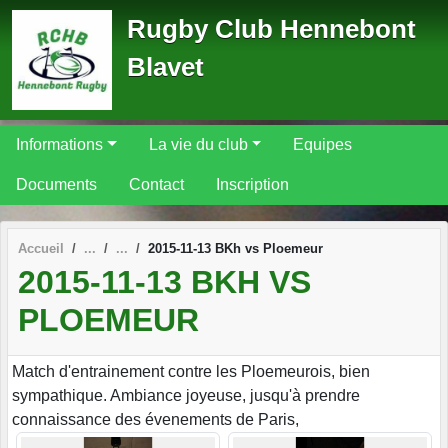
Panneau de gestion des cookies
Rugby Club Hennebont
Blavet
Informations
La vie du club
Equipes
Documents
Contact
Inscription
Accueil
2015-11-13 BKh vs Ploemeur
2015-11-13 BKH VS
PLOEMEUR
Match d'entrainement contre les Ploemeurois, bien
sympathique. Ambiance joyeuse, jusqu'à prendre
connaissance des évenements de Paris,