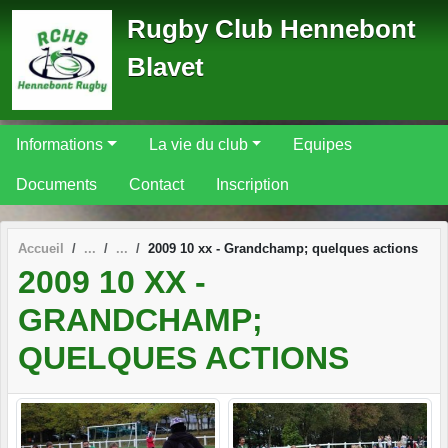
Panneau de gestion des cookies
Rugby Club Hennebont
Blavet
Informations
La vie du club
Equipes
Documents
Contact
Inscription
Accueil
2009 10 xx - Grandchamp; quelques actions
2009 10 XX -
GRANDCHAMP;
QUELQUES ACTIONS