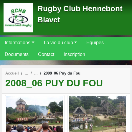
Panneau de gestion des cookies
Rugby Club Hennebont
Blavet
Informations
La vie du club
Equipes
Documents
Contact
Inscription
Accueil
2008_06 Puy du Fou
2008_06 PUY DU FOU