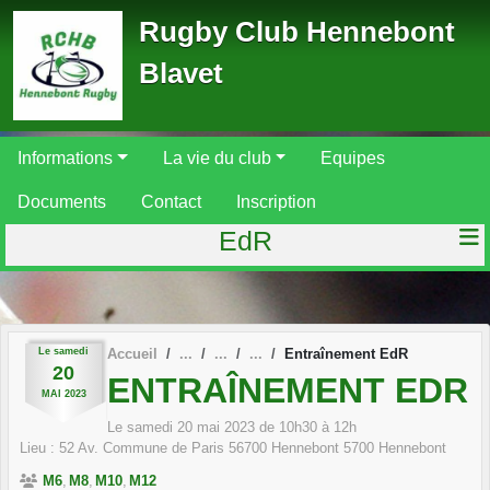
Panneau de gestion des cookies
Rugby Club Hennebont
Blavet
Informations
La vie du club
Equipes
Documents
Contact
Inscription
EdR
Le
samedi
Accueil
Entraînement EdR
20
ENTRAÎNEMENT EDR
MAI
2023
Le
samedi
20
mai
2023
de 10h30 à 12h
Lieu :
52 Av. Commune de Paris 56700 Hennebont
5700
Hennebont
M6
M8
M10
M12