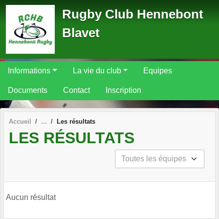
Panneau de gestion des cookies
Rugby Club Hennebont
Blavet
Informations
La vie du club
Equipes
Documents
Contact
Inscription
Accueil
Les résultats
LES RÉSULTATS
Aucun résultat