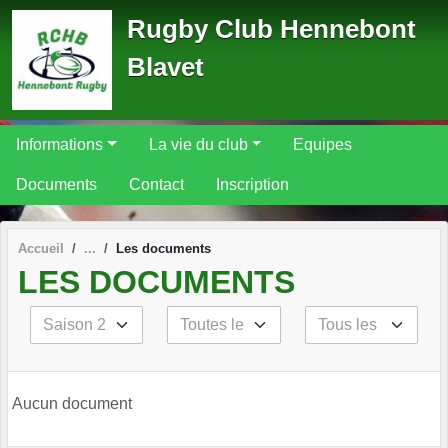
Panneau de gestion des cookies
Rugby Club Hennebont
Blavet
Informations
La vie du club
Equipes
Documents
Contact
Inscription
Accueil
Les documents
LES DOCUMENTS
Aucun document