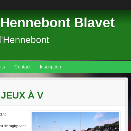
Hennebont Blavet
d'Hennebont
ts
Contact
Inscription
V
 JEUX À V
stant
.
eu de rugby sans