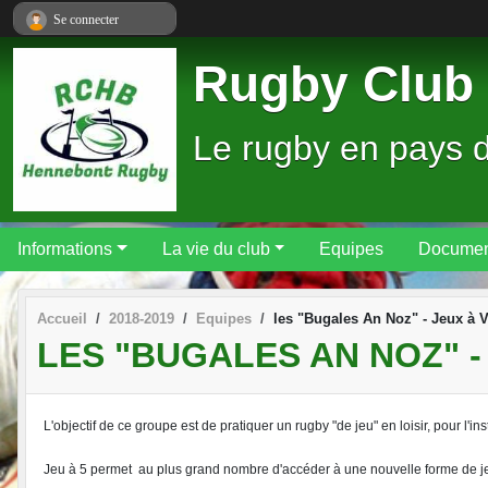
Panneau de gestion des cookies
Se connecter
Rugby Club 
Le rugby en pays 
Informations
La vie du club
Equipes
Documen
Accueil
2018-2019
Equipes
les "Bugales An Noz" - Jeux à 
LES "BUGALES AN NOZ" -
L'objectif de ce groupe est de pratiquer un rugby "de jeu" en loisir, pour l'in
Jeu à 5 permet
au plus grand nombre d'accéder à une nouvelle forme de j