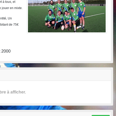
t à tous, et
e jouer en mixte.
ntité, Un
rbitant de 75€
t 2000
e à afficher.